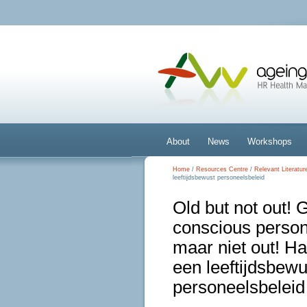
About
News
Workshops
Home
/
Resources Centre
/
Relevant Literatur
leeftijdsbewust personeelsbeleid
Old but not out! 
conscious person
maar niet out! Ha
een leeftijdsbewu
personeelsbeleid