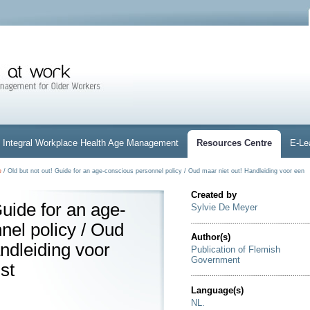
Integral Workplace Health Age Management
Resources Centre
E-Le
e
/ Old but not out! Guide for an age-conscious personnel policy / Oud maar niet out! Handleiding voor een
Created by
Guide for an age-
Sylvie De Meyer
nel policy / Oud
Author(s)
ndleiding voor
Publication of Flemish
Government
st
Language(s)
NL.