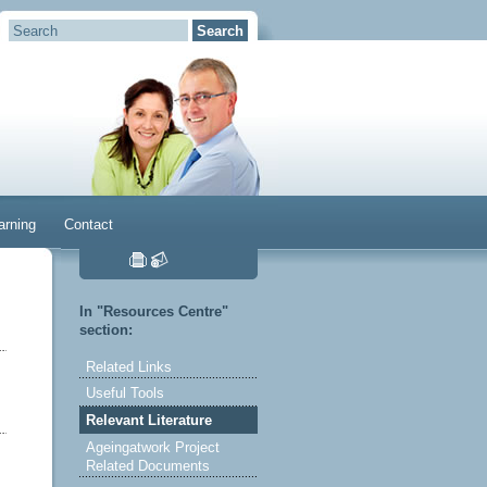
arning
Contact
In "Resources Centre"
section:
Related Links
Useful Tools
Relevant Literature
Ageingatwork Project
Related Documents